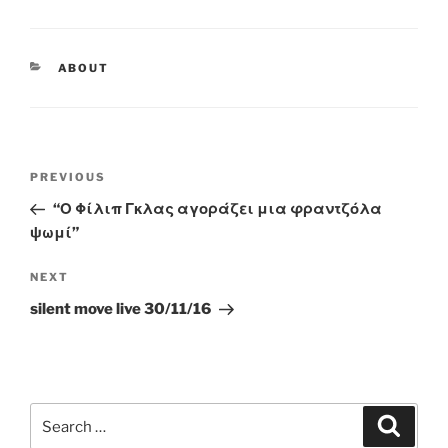
CATEGORIES
ABOUT
Post
Previous
PREVIOUS
navigation
Post
“Ο Φίλιπ Γκλας αγοράζει μια φραντζόλα
ψωμί”
Next
NEXT
Post
silent move live 30/11/16
Search
Search
for: