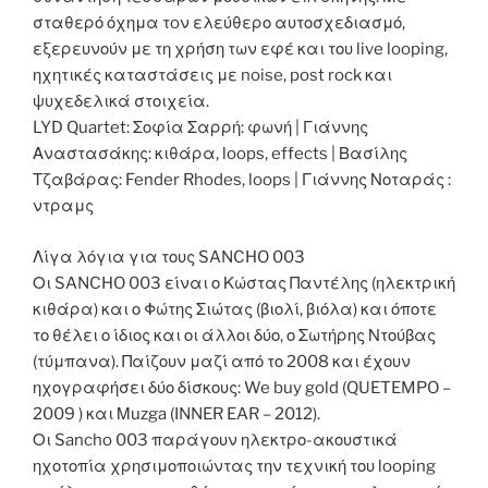
σταθερό όχημα τoν ελεύθερο αυτοσχεδιασμό,
εξερευνούν με τη χρήση των εφέ και του live looping,
ηχητικές καταστάσεις με noise, post rock και
ψυχεδελικά στοιχεία.
LYD Quartet: Σοφία Σαρρή: φωνή | Γιάννης
Αναστασάκης: κιθάρα, loops, effects | Βασίλης
Τζαβάρας: Fender Rhodes, loops | Γιάννης Νοταράς :
ντραμς
Λίγα λόγια για τους SANCHO 003
Οι SANCHO 003 είναι ο Κώστας Παντέλης (ηλεκτρική
κιθάρα) και ο Φώτης Σιώτας (βιολί, βιόλα) και όποτε
το θέλει ο ίδιος και οι άλλοι δύο, ο Σωτήρης Ντούβας
(τύμπανα). Παίζουν μαζί από το 2008 και έχουν
ηχογραφήσει δύο δίσκους: We buy gold (QUETEMPO –
2009 ) και Μuzga (INNER EAR – 2012).
Οι Sancho 003 παράγουν ηλεκτρο-ακουστικά
ηχοτοπία χρησιμοποιώντας την τεχνική του looping