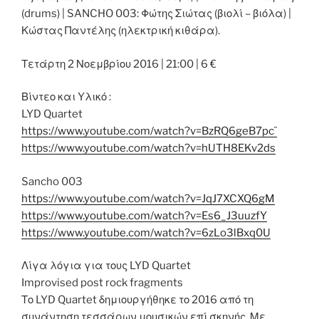
(drums) | SANCHO 003: Φώτης Σιώτας (βιολί – βιόλα) |
Κώστας Παντέλης (ηλεκτρική κιθάρα).
Τετάρτη 2 Νοεμβρίου 2016 | 21:0
0 | 6 €
Βίντεο και Yλικό :
LYD Quartet
https://www.youtube.com/
watch?v=BzRQ6geB7pc¨
https://www.youtube.com/
watch?v=hUTH8EKv2ds
Sancho 003
https://www.youtube.com/
watch?v=JqJ7XCXQ6gM
https://www.youtube.com/
watch?v=Es6_J3uuzfY
https://www.youtube.com/
watch?v=6zLo3lBxq0U
Λίγα λόγια για τους LYD Quartet
Improvised post rock fragments
Το LYD Quartet δημιουργήθηκε το 2016 από τη
συνάντηση τεσσάρων μουσικών επί σκηνής. Με