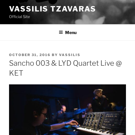
Skip
VASSILIS TZAVARAS
to
Official Site
content
Menu
POSTED
OCTOBER 31, 2016
BY
VASSILIS
ON
Sancho 003 & LYD Quartet Live @
KET