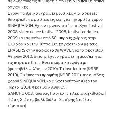
σε όλες τους τις συνθέσεις, που είναι αποκλειστικά
οργανικές .
Έχουν παίξει και γράψει μουσικές για αρκετές
θεατρικές παραστάσεις και για την ομάδα χορού
SINEQUANON. Έχουν εμφανιστεί στα: Sync festival
2008, video dance festival 2008, festival adriatica
2009 και σε πάνω από 50 μικρούς χώρους στην
Ελλάδα και την Κύπρο. Συνεργάστηκαν με τους
ERASERS στην παράσταση WAVE για το φεστιβάλ
Αθηνών 2010. Επίσης έχουν γράψει τη μουσική για
τις παραστάσεις: Ένα ακόμα και φύγαμε,
(φεστιβάλ Φιλίππων 2010), Τo lose lautrec (ΚΘΒΕ
2010), Ο κήπος του προφήτη (ΚΘΒΕ 2011), της ομάδας
χορού SINEQUANON, και: Καστρούπολη (Θέατρο
Πόρτα, 2014, Φεστιβάλ Αθηνών).
SANCHO 003: Κώστας Παντέλης: ηλεκτρική κιθάρα |
Φώτης Σιώτας: βιολί, βιόλα | Σωτήρης Ντούβας:
τύμπανα|