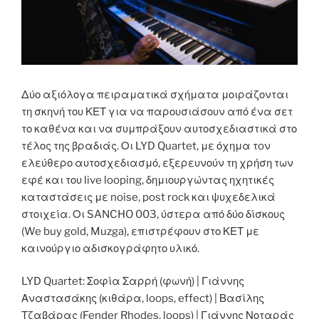
Δύο αξιόλογα πειραματικά σχήματα μοιράζονται
τη σκηνή του ΚΕΤ για να παρουσιάσουν από ένα σετ
το καθένα και να συμπράξουν αυτοσχεδιαστικά στο
τέλος της βραδιάς. Οι LYD Quartet, με όχημα τoν
ελεύθερο αυτοσχεδιασμό, εξερευνούν τη χρήση των
εφέ και του live looping, δημιουργώντας ηχητικές
καταστάσεις με noise, post rock και ψυχεδελικά
στοιχεία. Οι SANCHO 003, ύστερα από δύο δίσκους
(We buy gold, Muzga), επιστρέφουν στο ΚΕΤ με
καινούργιο αδισκογράφητο υλικό.
LYD Quartet: Σοφία Σαρρή (φωνή) | Γιάννης
Αναστασάκης (κιθάρα, loops, effect) | Βασίλης
Τζαβάρας (Fender Rhodes, loops) | Γιάννης Νοταράς