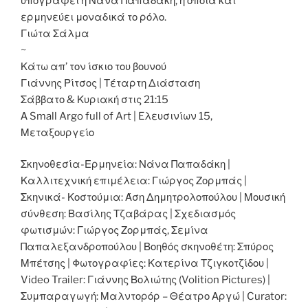
υπογράφει η Νάνα Παπαδάκη, η οποία και
ερμηνεύει μοναδικά το ρόλο.
Γιώτα Σάλμα
~
Κάτω απ’ τον ίσκιο του βουνού
Γιάννης Ρίτσος | Τέταρτη Διάσταση
Σάββατο & Κυριακή στις 21:15
Α Small Argo full of Art | Eλευσινίων 15,
Μεταξουργείο
Σκηνοθεσία-Ερμηνεία: Νάνα Παπαδάκη |
Καλλιτεχνική επιμέλεια: Γιώργος Ζορμπάς |
Σκηνικά- Κοστούμια: Άση Δημητρολοπούλου | Μουσική
σύνθεση: Βασίλης Τζαβάρας | Σχεδιασμός
φωτισμών: Γιώργος Ζορμπάς, Σεμίνα
Παπαλεξανδροπούλου | Βοηθός σκηνοθέτη: Σπύρος
Μπέτσης | Φωτογραφίες: Κατερίνα Τζιγκοτζίδου |
Video Trailer: Γιάννης Βολιώτης (Volition Pictures) |
Συμπαραγωγή: Μαλντορόρ – Θέατρο Αργώ | Curator: