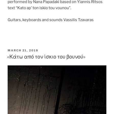
performed by Nana Papadaki based on Yiannis Ritsos
text “Kato ap’ ton iskio tou vounou”.
Guitars, keyboards and sounds Vassilis Tzavaras
POSTED
MARCH 21, 2018
ON
«Κάτω από τον ίσκιο του βουνού»