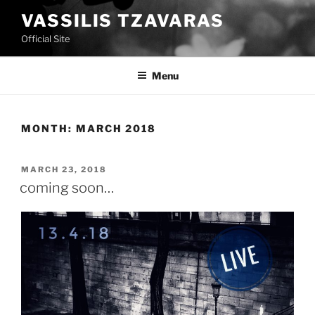
Skip
VASSILIS TZAVARAS
to
Official Site
content
Menu
MONTH:
MARCH 2018
POSTED
MARCH 23, 2018
ON
coming soon…