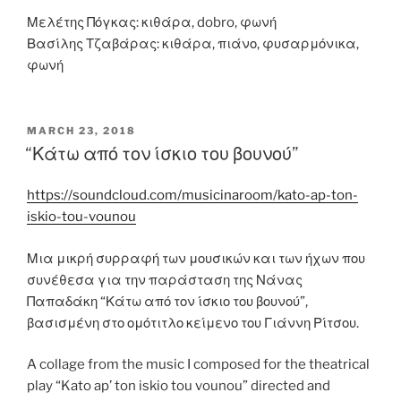
Μελέτης Πόγκας: κιθάρα, dobro, φωνή
Βασίλης Τζαβάρας: κιθάρα, πιάνο, φυσαρμόνικα,
φωνή
POSTED
MARCH 23, 2018
ON
“Κάτω από τον ίσκιο του βουνού”
https://soundcloud.com/musicinaroom/kato-ap-ton-
iskio-tou-vounou
Μια μικρή συρραφή των μουσικών και των ήχων που
συνέθεσα για την παράσταση της Νάνας
Παπαδάκη “Κάτω από τον ίσκιο του βουνού”,
βασισμένη στο ομότιτλο κείμενο του Γιάννη Ρίτσου.
A collage from the music I composed for the theatrical
play “Kato ap’ ton iskio tou vounou” directed and