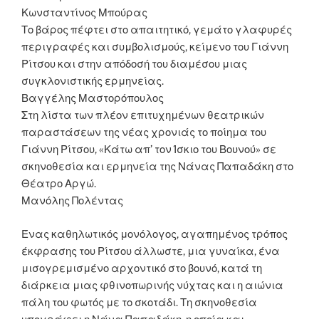
Κωνσταντίνος Μπούρας
Το βάρος πέφτει στο απαιτητικό, γεμάτο γλαφυρές
περιγραφές και συμβολισμούς, κείμενο του Γιάννη
Ρίτσου και στην απόδοσή του διαμέσου μιας
συγκλονιστικής ερμηνείας.
Βαγγέλης Μαστορόπουλος
Στη λίστα των πλέον επιτυχημένων θεατρικών
παραστάσεων της νέας χρονιάς το ποίημα του
Γιάννη Ρίτσου, «Κάτω απ’ τον Ίσκιο του Βουνού» σε
σκηνοθεσία και ερμηνεία της Νάνας Παπαδάκη στο
Θέατρο Αργώ.
Μανόλης Πολέντας
Ένας καθηλωτικός μονόλογος, αγαπημένος τρόπος
έκφρασης του Ρίτσου άλλωστε, μια γυναίκα, ένα
μισογρεμισμένο αρχοντικό στο βουνό, κατά τη
διάρκεια μιας φθινοπωρινής νύχτας και η αιώνια
πάλη του φωτός με το σκοτάδι. Τη σκηνοθεσία