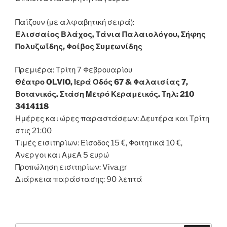
Παίζουν (με αλφαβητική σειρά):
Ελισσαίος Βλάχος, Τάνια Παλαιολόγου, Σήφης
Πολυζωΐδης, Φοίβος Συμεωνίδης
Πρεμιέρα: Τρίτη 7 Φεβρουαρίου
Θέατρο OLVIO, Ιερά Οδός 67 & Φαλαισίας 7,
Βοτανικός. Στάση Μετρό Κεραμεικός. Τηλ: 210
3414118
Ημέρες και ώρες παραστάσεων: Δευτέρα και Τρίτη
στις 21:00
Τιμές εισιτηρίων: Είσοδος 15 €, Φοιτητικά 10 €,
Άνεργοι και ΑμεΑ 5 ευρώ
Προπώληση εισιτηρίων: Viva.gr
Διάρκεια παράστασης: 90 λεπτά