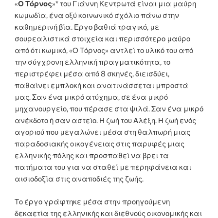
«
Ο Τόρνος
»* του Γιάννη Κεντρωτά είναι μια μαύρη
κωμωδία, ένα οξύ κοινωνικό σχόλιο πάνω στην
καθημερινή βία. Έργο βαθιά τραγικό, με
σουρεαλιστικά στοιχεία και περισσότερο μαύρο
από ότι κωμικό, «Ο Τόρνος» αντλεί το υλικό του από
την σύγχρονη ελληνική πραγματικότητα, το
περιστρέφει μέσα από 8 σκηνές, διεισδύει,
παθαίνει εμπλοκή και ανατινάσσεται μπροστά
μας. Σαν ένα μικρό ατύχημα, σε ένα μικρό
μηχανουργείο, που πέρασε στα ψιλά. Σαν ένα μικρό
ανέκδοτο ή σαν αστείο. Η ζωή του Αλέξη. Η ζωή ενός
αγοριού που μεγαλώνει μέσα στη θαλπωρή μιας
παραδοσιακής οικογένειας στις παρυφές μιας
ελληνικής πόλης και προσπαθεί να βρει τα
πατήματα του για να σταθεί με περηφάνεια και
αισιοδοξία στις αναποδιές της ζωής.
Το έργο γράφτηκε μέσα στην προηγούμενη
δεκαετία της ελληνικής και διεθνούς οικονομικής και