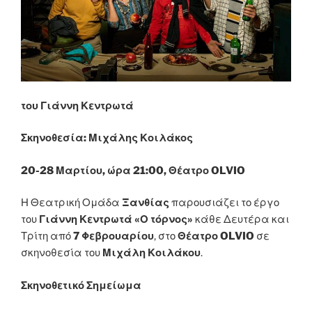
του Γιάννη Κεντρωτά
Σκηνοθεσία: Μιχάλης Κοιλάκος
20-28 Μαρτίου, ώρα 21:00, Θέατρο OLVIO
Η Θεατρική Ομάδα
Ξανθίας
παρουσιάζει το έργο
του
Γιάννη Κεντρωτά «Ο τόρνος»
κάθε Δευτέρα και
Τρίτη από
7 Φεβρουαρίου
, στο
Θέατρο OLVIO
σε
σκηνοθεσία του
Μιχάλη Κοιλάκου
.
Σκηνοθετικό Σημείωμα