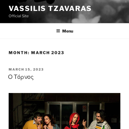
Skip
VASSILIS TZAVARAS
to
Official Site
content
Menu
MONTH:
MARCH 2023
POSTED
MARCH 15, 2023
ON
Ο Τόρνος