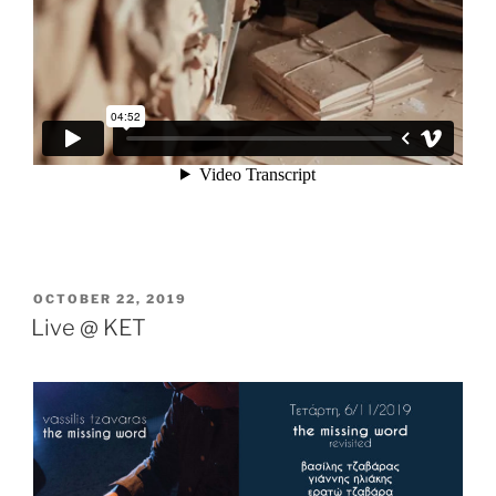
POSTED
OCTOBER 22, 2019
ON
Live @ KET