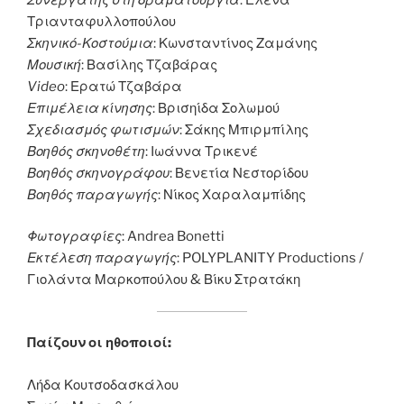
Τριανταφυλλοπούλου
Σκηνικό-Κοστούμια
: Κωνσταντίνος Ζαμάνης
Μουσική
: Βασίλης Τζαβάρας
Video
: Ερατώ Τζαβάρα
Επιμέλεια κίνησης
: Βρισηίδα Σολωμού
Σχεδιασμός φωτισμών
: Σάκης Μπιρμπίλης
Βοηθός σκηνοθέτη
: Ιωάννα Τρικενέ
Βοηθός σκηνογράφου
: Βενετία Νεστορίδου
Βοηθός παραγωγής
: Νίκος Χαραλαμπίδης
Φωτογραφίες
: Andrea Bonetti
Εκτέλεση παραγωγής
: POLYPLANITY Productions /
Γιολάντα Μαρκοπούλου & Βίκυ Στρατάκη
Παίζουν οι ηθοποιοί:
Λήδα Κουτσοδασκάλου