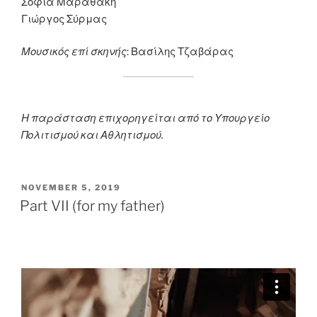
Σοφία Μαραθάκη
Γιώργος Σύρμας
Μουσικός επί σκηνής
: Βασίλης Τζαβάρας
Η παράσταση επιχορηγείται από το Υπουργείο
Πολιτισμού και Αθλητισμού.
POSTED
NOVEMBER 5, 2019
ON
Part VII (for my father)