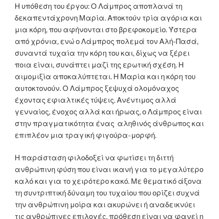
Η υπόθεση του έργου: Ο Λάμπρος αποπλανά τη
δεκαπεντάχρονη Μαρία. Αποκτούν τρία αγόρια και
μια κόρη, που αφήνονται στο βρεφοκομείο. Ύστερα
από χρόνια, ενώ ο Λάμπρος πολεμά τον Αλή-Πασά,
συναντά τυχαία την κόρη του και, δίχως να ξέρει
ποια είναι, συνάπτει μαζί της ερωτική σχέση. Η
αιμομιξία αποκαλύπτεται. Η Μαρία και η κόρη του
αυτοκτονούν. Ο Λάμπρος ξεψυχά ολομόναχος
έχοντας εφιαλτικές τύψεις. Ανέντιμος αλλά
γενναίος, ένοχος αλλά και ήρωας, ο Λάμπρος είναι
στην πραγματικότητα ένας αληθινός άνθρωπος και
επιπλέον μια τραγική φιγούρα-μορφή.
Η παράσταση φιλοδοξεί να φωτίσει τη διττή
ανθρώπινη φύση που είναι ικανή για το μεγαλύτερο
καλό και για το χειρότερο κακό. Με θεματικό άξονα
τη συντριπτική δύναμη του τυχαίου που ορίζει συχνά
την ανθρώπινη μοίρα και ακυρώνει ή αναδεικνύει
τις ανθρώπινες επιλογές, πρόθεση είναι να φανεί η