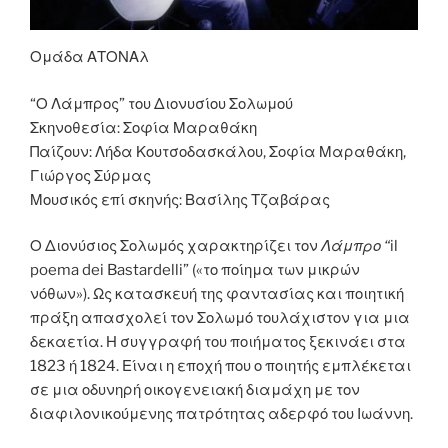
Ομάδα ΑΤΟΝΑλ
“Ο Λάμπρος” του Διονυσίου Σολωμού
Σκηνοθεσία: Σοφία Μαραθάκη
Παίζουν: Λήδα Κουτσοδασκάλου, Σοφία Μαραθάκη,
Γιώργος Σύρμας
Μουσικός επί σκηνής: Βασίλης Τζαβάρας
Ο Διονύσιος Σολωμός χαρακτηρίζει τον
Λάμπρο “
il
poema dei Bastardelli” («το ποίημα των μικρών
νόθων»). Ως κατασκευή της φαντασίας και ποιητική
πράξη απασχολεί τον Σολωμό τουλάχιστον για μια
δεκαετία. Η συγγραφή του ποιήματος ξεκινάει στα
1823 ή 1824. Είναι η εποχή που ο ποιητής εμπλέκεται
σε μια οδυνηρή οικογενειακή διαμάχη με τον
διαφιλονικούμενης πατρότητας αδερφό του Ιωάννη.