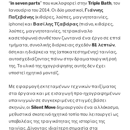
“
in seven parts
” που κυκλοφορεί στην
Triple Bath
, τον
Ιανουάριο του 2014. Οι δύο μουσικοί,
Γιάννης
Παξεβάνης
(κιθάρες, λούπες, μαγνητοταινίες,
iphone) και
Βασίλης Τζαβάρας
(πιάνο, κιθάρες,
λούπες, μαγνητοταινίες, τετρακάναλο
κασετόφωνο) συνθέτουν ζωντανά ένα έργο σε επτά
τμήματα, συνολικής διάρκειας σχεδόν
81 λεπτών
,
όση και η διάρκεια της (αποκατεστημένης) ταινίας,
αυτοσχεδιάζοντας πάνω στην δραματουργική ροή
της. Το υλικό της ηχογράφησης αυτής δεν έχει
υποστεί ηχητικό μοντάζ.
Με εφαρμογή
εκτεταμένων τεχνικών
παιξίματος
στα όργανα και με εισαγωγή προ-ηχογραφημένων
υπαινιγμών
σε συγκεκριμένες στιγμές βάσει
σκηνών, οι
Silent Move
δημιουργούν ένα αλλόκοσμο,
μεθυστικά σκοτεινό ηχητικό τοπίο που λειτουργεί ως
υποβολέας της τραγικότητας της ιστορίας της
ταινίας. Δίνοντας ιδιαίτερη σημασία στα