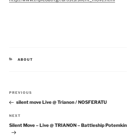
CATEGORIES
ABOUT
Post
Previous
PREVIOUS
navigation
Post
silent move Live @ Trianon / NOSFERATU
Next
NEXT
Post
Silent Move – Live @ TRIANON – Battleship Potemkin