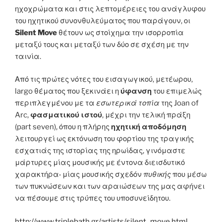
ηχοχρώματα και στις λεπτομέρειες του ανάγλυφου
του ηχητικού συνονθυλεύματος που παράγουν, οι
Silent Move
θέτουν ως στοίχημα την ισορροπία
μεταξύ τους και μεταξύ των δύο σε σχέση με την
ταινία.
Από τις πρώτες νότες του εισαγωγικού, μετέωρου,
largo θέματος που ξεκινάει η
ύφανση
του επιμελώς
περιπλεγμένου με τα
εσωτερικά τοπία
της Joan of
Arc,
φασματικού ιστού
, μέχρι την τελική πράξη
(part seven), όπου η πλήρης
ηχητική αποδόμηση
λειτουργεί ως εκτόνωση του φορτίου της τραγικής
εσχατιάς της ιστορίας της ηρωίδας, γινόμαστε
μάρτυρες μίας μουσικής με έντονα διεισδυτικό
χαρακτήρα
·
μίας μουσικής σχεδόν
πυθικής
που μέσω
των πυκνώσεων και των αραιώσεων της μας αφήνει
να πέσουμε στις τρύπες του υποσυνείδητου.
http://www.triplebath.gr/artists/silent_move.html