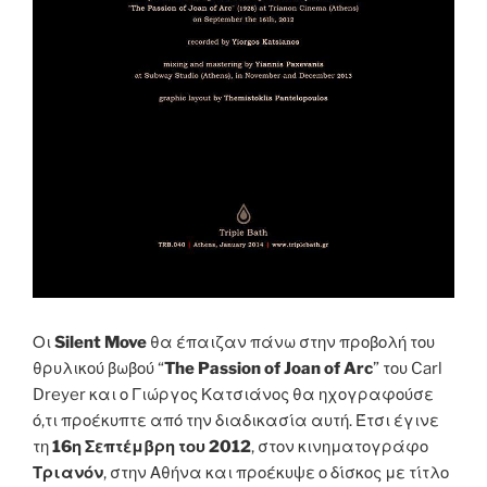
Οι
Silent Move
θα έπαιζαν πάνω στην προβολή του
θρυλικού βωβού “
The Passion of Joan of Arc
” του Carl
Dreyer και ο Γιώργος Κατσιάνος θα ηχογραφούσε
ό,τι προέκυπτε από την διαδικασία αυτή. Έτσι έγινε
τη
16η Σεπτέμβρη του 2012
, στον κινηματογράφο
Τριανόν
, στην Αθήνα και προέκυψε ο δίσκος με τίτλο