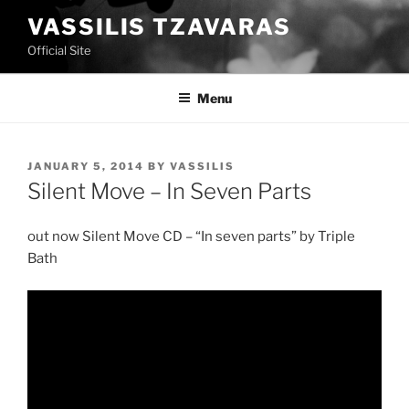
Skip
VASSILIS TZAVARAS
to
Official Site
content
Menu
POSTED
JANUARY 5, 2014
BY
VASSILIS
ON
Silent Move – In Seven Parts
out now Silent Move CD – “In seven parts” by Triple
Bath