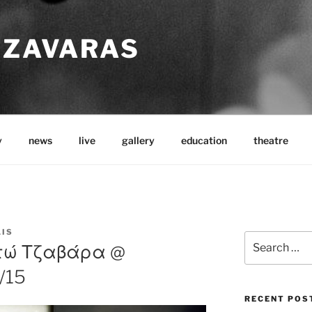
TZAVARAS
y
news
live
gallery
education
theatre
LIS
Search
ατώ Τζαβάρα @
for:
/15
RECENT POS