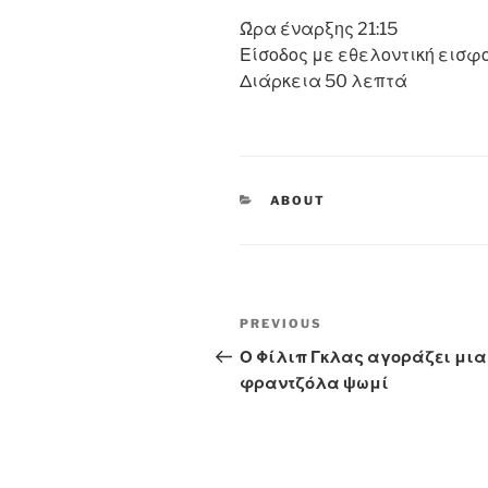
Ώρα έναρξης 21:15
Είσοδος με εθελοντική εισφ
Διάρκεια 50 λεπτά
CATEGORIES
ABOUT
Post
Previous
PREVIOUS
navigation
Post
Ο Φίλιπ Γκλας αγοράζει μια
φραντζόλα ψωμί