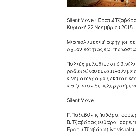
Silent Move + Ερατώ Τζαβάρ
Κυριακή 22 Νοεμβρίου 2015
Μια πολυμεσική αφήγηση σε 
αχρονικότητας και της νοστ
Παλιές μελωδίες από βινύλια
ραδιοφώνου συνομιλούν με
κινηματογράφου, εκστατικές
και ζωντανά επεξεργασμένε
Silent Move
Γ. Παξεβάνης (κιθάρα, loops
Β. Τζαβάρας (κιθάρα, loops, 
Ερατώ Τζαβάρα (live visuals)