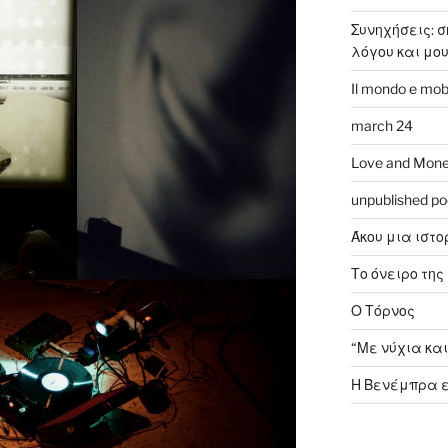
Συνηχήσεις: 
λόγου και μο
Il mondo e mob
march 24
Love and Mone
unpublished p
Άκου μια ιστο
Το όνειρο της 
Ο Τόρνος
“Με νύχια και
Η Βενέμπρα ε