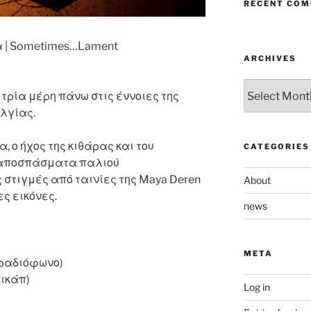
RECENT CO
α | Sometimes…Lament
ARCHIVES
Archives
τρία μέρη πάνω στις έννοιες της
αλγίας.
, ο ήχος της κιθάρας και του
CATEGORIES
 αποσπάσματα παλιού
 στιγμές από ταινίες της Maya Deren
About
ς εικόνες.
news
META
, ραδιόφωνο)
πικάπ)
Log in