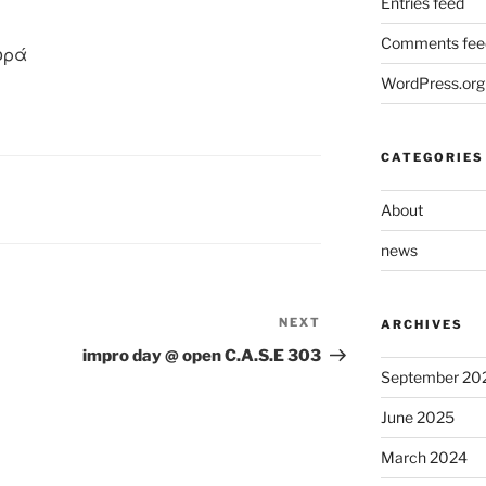
Entries feed
Comments fee
ορά
WordPress.org
CATEGORIES
About
news
NEXT
Next
ARCHIVES
Post
impro day @ open C.A.S.E 303
September 20
June 2025
March 2024