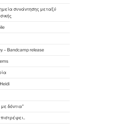
σημεία συνάντησης μεταξύ
υσικής
ile
y – Bandcamp release
oems
ρία
Heidi
 με δόντια”
πιστρέφει..