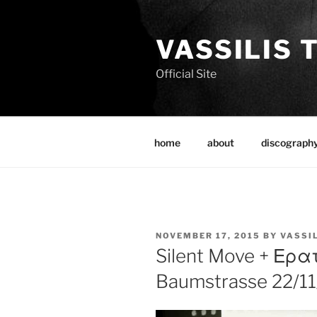
Skip
to
VASSILIS 
content
Official Site
home
about
discograph
POSTED
NOVEMBER 17, 2015
BY
VASSI
ON
Silent Move + Ερ
Baumstrasse 22/11